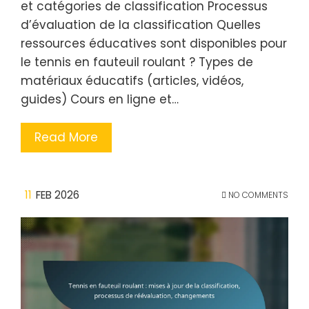
et catégories de classification Processus
d’évaluation de la classification Quelles
ressources éducatives sont disponibles pour
le tennis en fauteuil roulant ? Types de
matériaux éducatifs (articles, vidéos,
guides) Cours en ligne et…
Read More
11
FEB 2026
NO COMMENTS