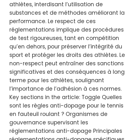
athlètes, interdisant l’utilisation de
substances et de méthodes améliorant la
performance. Le respect de ces
réglementations implique des procédures
de test rigoureuses, tant en compétition
qu’en dehors, pour préserver l’intégrité du
sport et protéger les droits des athlètes. Le
non-respect peut entraîner des sanctions
significatives et des conséquences à long
terme pour les athlètes, soulignant
l’importance de l’adhésion à ces normes.
Key sections in the article: Toggle Quelles
sont les règles anti-dopage pour le tennis
en fauteuil roulant ? Organismes de
gouvernance supervisant les
réglementations anti-dopage Principales
réglementations anti-dopage spécifiques