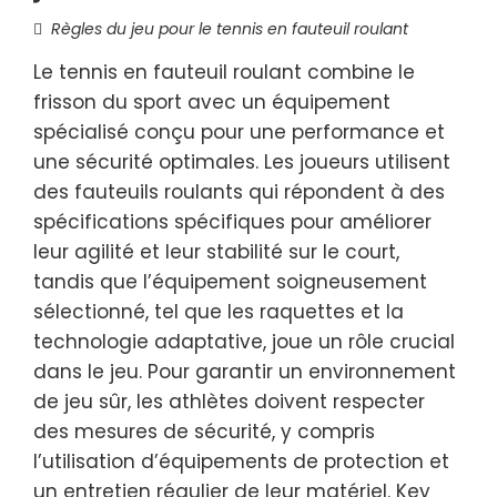
Règles du jeu pour le tennis en fauteuil roulant
Le tennis en fauteuil roulant combine le
frisson du sport avec un équipement
spécialisé conçu pour une performance et
une sécurité optimales. Les joueurs utilisent
des fauteuils roulants qui répondent à des
spécifications spécifiques pour améliorer
leur agilité et leur stabilité sur le court,
tandis que l’équipement soigneusement
sélectionné, tel que les raquettes et la
technologie adaptative, joue un rôle crucial
dans le jeu. Pour garantir un environnement
de jeu sûr, les athlètes doivent respecter
des mesures de sécurité, y compris
l’utilisation d’équipements de protection et
un entretien régulier de leur matériel. Key