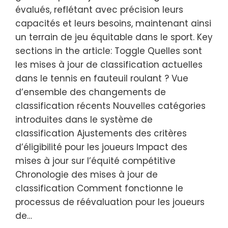
évalués, reflétant avec précision leurs
capacités et leurs besoins, maintenant ainsi
un terrain de jeu équitable dans le sport. Key
sections in the article: Toggle Quelles sont
les mises à jour de classification actuelles
dans le tennis en fauteuil roulant ? Vue
d’ensemble des changements de
classification récents Nouvelles catégories
introduites dans le système de
classification Ajustements des critères
d’éligibilité pour les joueurs Impact des
mises à jour sur l’équité compétitive
Chronologie des mises à jour de
classification Comment fonctionne le
processus de réévaluation pour les joueurs
de…