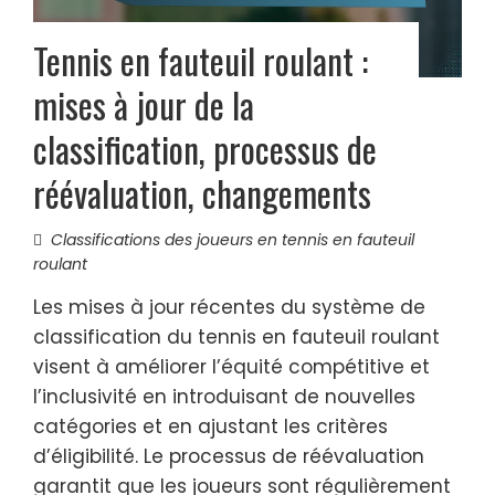
Tennis en fauteuil roulant :
mises à jour de la
classification, processus de
réévaluation, changements
Classifications des joueurs en tennis en fauteuil
roulant
Les mises à jour récentes du système de
classification du tennis en fauteuil roulant
visent à améliorer l’équité compétitive et
l’inclusivité en introduisant de nouvelles
catégories et en ajustant les critères
d’éligibilité. Le processus de réévaluation
garantit que les joueurs sont régulièrement