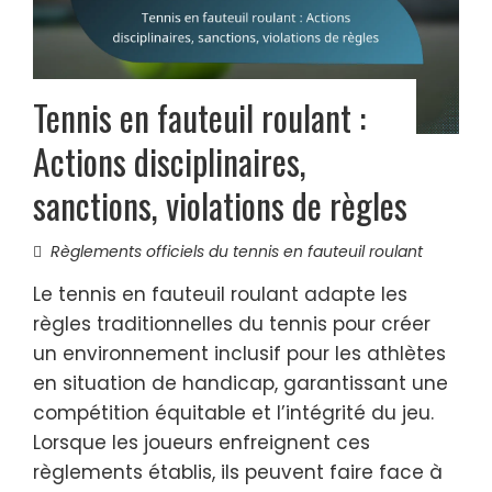
Tennis en fauteuil roulant :
Actions disciplinaires,
sanctions, violations de règles
Règlements officiels du tennis en fauteuil roulant
Le tennis en fauteuil roulant adapte les
règles traditionnelles du tennis pour créer
un environnement inclusif pour les athlètes
en situation de handicap, garantissant une
compétition équitable et l’intégrité du jeu.
Lorsque les joueurs enfreignent ces
règlements établis, ils peuvent faire face à