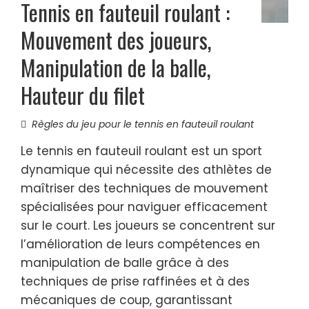
Tennis en fauteuil roulant :
Mouvement des joueurs,
Manipulation de la balle,
Hauteur du filet
Règles du jeu pour le tennis en fauteuil roulant
Le tennis en fauteuil roulant est un sport
dynamique qui nécessite des athlètes de
maîtriser des techniques de mouvement
spécialisées pour naviguer efficacement
sur le court. Les joueurs se concentrent sur
l’amélioration de leurs compétences en
manipulation de balle grâce à des
techniques de prise raffinées et à des
mécaniques de coup, garantissant