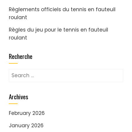
Règlements officiels du tennis en fauteuil
roulant
Règles du jeu pour le tennis en fauteuil
roulant
Recherche
Search
for:
Archives
February 2026
January 2026