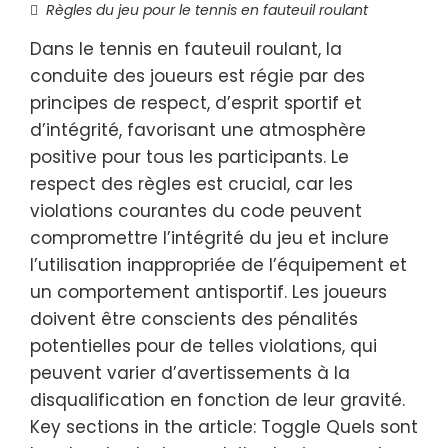
Règles du jeu pour le tennis en fauteuil roulant
Dans le tennis en fauteuil roulant, la
conduite des joueurs est régie par des
principes de respect, d’esprit sportif et
d’intégrité, favorisant une atmosphère
positive pour tous les participants. Le
respect des règles est crucial, car les
violations courantes du code peuvent
compromettre l’intégrité du jeu et inclure
l’utilisation inappropriée de l’équipement et
un comportement antisportif. Les joueurs
doivent être conscients des pénalités
potentielles pour de telles violations, qui
peuvent varier d’avertissements à la
disqualification en fonction de leur gravité.
Key sections in the article: Toggle Quels sont